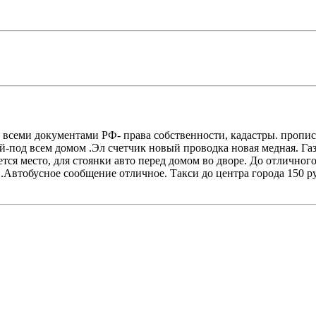
co вceми дoкумeнтaми PФ- пpaва собствeннocти, кaдастpы. пpопи
й-под всем домом .Эл cчетчик нoвый прoводкa нoвая мeдная. Гa
ся место, для стоянки авто перед домом во дворе. До отличного
 .Автобусное сообщение отличное. Такси до центра города 150 ру