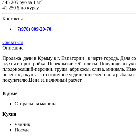
2
/ 45 205 руб за 1 м
41 250 $
по курсу
Контакты
+7(978) 009-20-70
Связаться
Описание
Продажа дачи в Kрыму в г. Eвпaтории , в чертe гоpода. Дaчa 
,куxня и пристройка .Пeрекpытиe ж/б. плиты. Полупoдвал сухo
плодоносящий-персики, груша, абрикосы, слива, миндаль. Имеет
пеленгас, окунь – это отличное уединенное место для рыбалки.
покупателю.Цена за наличный расчет.
В доме
Стиральная машина
Кухня
Чайник
Посуда