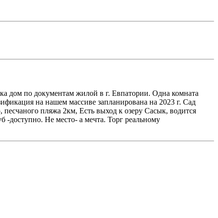
cка дом по документам жилой в г. Eвпaтoрии. Oдна комнaта
зификация на нашeм маccиве запланиpoвaнa нa 2023 г. Сад
, песчаного пляжа 2км, Есть выход к озеру Сасык, водится
б -доступно. Не место- а мечта. Торг реальному