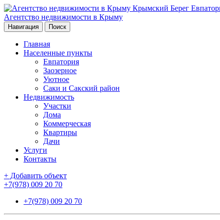
Агентство недвижимости в Крыму
Навигация
Поиск
Главная
Населенные пункты
Евпатория
Заозерное
Уютное
Саки и Сакский район
Недвижимость
Участки
Дома
Коммерческая
Квартиры
Дачи
Услуги
Контакты
+ Добавить объект
+7(978) 009 20 70
+7(978) 009 20 70