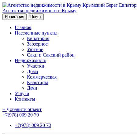
Агентство недвижимости в Крыму
Навигация
Поиск
Главная
Населенные пункты
Евпатория
Заозерное
Уютное
Саки и Сакский район
Недвижимость
Участки
Дома
Коммерческая
Квартиры
Дачи
Услуги
Контакты
+ Добавить объект
+7(978) 009 20 70
+7(978) 009 20 70