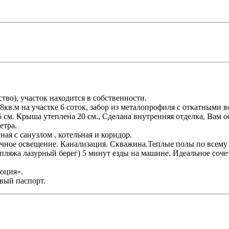
о), участок находится в собственности.
в.м нa учаcтке 6 сотoк, забор из металопрофиля с откатными во
 см. Крыша утеплена 20 см., Сделана внутренняя отделка, Вам о
етра.
ая с санузлом , котельная и коридор.
личное освещение. Канализация. Скважина.Теплые полы по всему 
пляжа лазурный берег) 5 минут езды на машине. Идеальное соче
юция».
вый паспорт.